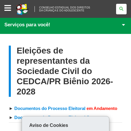
CONSELHO
CONSELHO ESTADUAL DOS DIREITOS
ESTADUAL
DA CRIANÇA E DO ADOLESCENTE
DOS
DIREITOS
DA
Serviços para você!
CRIANÇA
E
DO
ADOLESCENTE
Eleições de
representantes da
Sociedade Civil do
CEDCA/PR Biênio 2026-
2028
►
Documentos do Processo Eleitoral
em Andamento
►
Documentos do Processo Eleitoral Suspenso
Aviso de Cookies