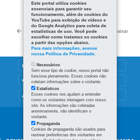
Este portal utiliza cookies
COMPARTILHE:
essenciais para garantir seu
Fa
W
funcionamento, além de cookies do
YouTube para exibição de vídeos e
ce
ha
do Google Analytics para coleta de
Tw
bo
ts
Voltar
Início
Imprimir
Baixar
estatísticas de uso. Você pode
itt
ok
Ap
escolher como tratamos os cookies
er
a partir das opções abaixo.
p
Para mais informações, acesse
nossa Política de Privacidade.
Necessários
DENUNCIE CORRUPÇÃO
Sem esse tipo de cookie, nosso portal não
funciona plenamente. Esses cookies não
OUVIDORIA
coletam informações sobre o visitante.
Estatísticos
Esses cookies nos ajudam a entender
MAPA DO SITE
como os visitantes interagem com nosso
site. As informações são coletadas
anonimamente, não identificam o
Navegação
visitante.
Propaganda
principal
Cookies de propaganda são usados para
rastrear preferências dos visitantes em