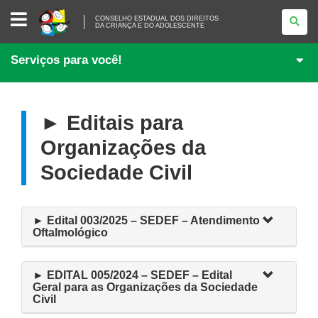
CONSELHO
CONSELHO ESTADUAL DOS DIREITOS
ESTADUAL
DA CRIANÇA E DO ADOLESCENTE
DOS
DIREITOS
DA
Serviços para você!
CRIANÇA
E
DO
ADOLESCENTE
► Editais para
Organizações da
Sociedade Civil
► Edital 003/2025 – SEDEF – Atendimento
Oftalmológico
► EDITAL 005/2024 – SEDEF – Edital
Geral para as Organizações da Sociedade
Civil