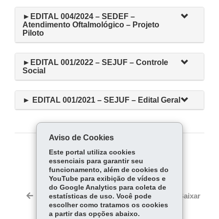
►EDITAL 004/2024 – SEDEF –
Atendimento Oftalmológico – Projeto
Piloto
►EDITAL 001/2022 – SEJUF – Controle
Social
► EDITAL 001/2021 – SEJUF – Edital Geral
Aviso de Cookies
Este portal utiliza cookies
COMPARTILHE:
essenciais para garantir seu
Fa
W
funcionamento, além de cookies do
YouTube para exibição de vídeos e
ce
ha
do Google Analytics para coleta de
Tw
bo
ts
Voltar
Início
Imprimir
Baixar
estatísticas de uso. Você pode
itt
ok
Ap
escolher como tratamos os cookies
er
a partir das opções abaixo.
p