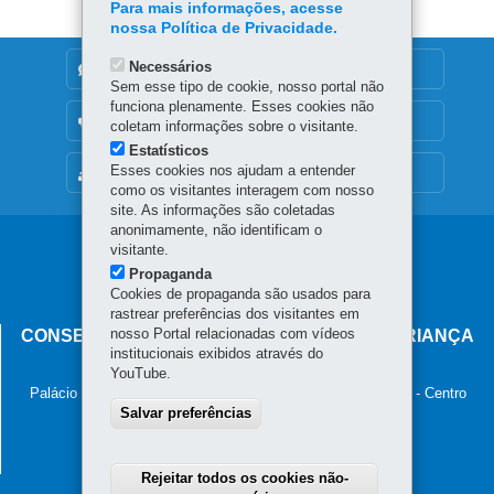
Para mais informações, acesse
nossa Política de Privacidade.
Necessários
DENUNCIE CORRUPÇÃO
Sem esse tipo de cookie, nosso portal não
funciona plenamente. Esses cookies não
OUVIDORIA
coletam informações sobre o visitante.
Estatísticos
Esses cookies nos ajudam a entender
MAPA DO SITE
como os visitantes interagem com nosso
site. As informações são coletadas
anonimamente, não identificam o
Navegação
visitante.
Propaganda
principal
Cookies de propaganda são usados para
rastrear preferências dos visitantes em
nosso Portal relacionadas com vídeos
CONSELHO ESTADUAL DOS DIREITOS DA CRIANÇA
institucionais exibidos através do
E DO ADOLESCENTE
YouTube.
Palácio das Araucárias - Rua Jacy Loureiro de Campos, s/n - Centro
Salvar preferências
Cívico
80530-915
-
Curitiba
-
PR
-
Localize
Rejeitar todos os cookies não-