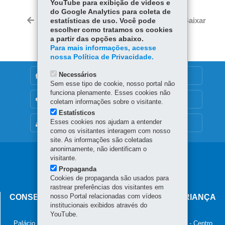
YouTube para exibição de vídeos e
ce
ha
do Google Analytics para coleta de
Tw
bo
ts
Voltar
Início
Imprimir
Baixar
estatísticas de uso. Você pode
itt
ok
Ap
escolher como tratamos os cookies
er
a partir das opções abaixo.
p
Para mais informações, acesse
nossa Política de Privacidade.
Necessários
DENUNCIE CORRUPÇÃO
Sem esse tipo de cookie, nosso portal não
funciona plenamente. Esses cookies não
OUVIDORIA
coletam informações sobre o visitante.
Estatísticos
Esses cookies nos ajudam a entender
MAPA DO SITE
como os visitantes interagem com nosso
site. As informações são coletadas
anonimamente, não identificam o
Navegação
visitante.
Propaganda
principal
Cookies de propaganda são usados para
rastrear preferências dos visitantes em
nosso Portal relacionadas com vídeos
CONSELHO ESTADUAL DOS DIREITOS DA CRIANÇA
institucionais exibidos através do
E DO ADOLESCENTE
YouTube.
Palácio das Araucárias - Rua Jacy Loureiro de Campos, s/n - Centro