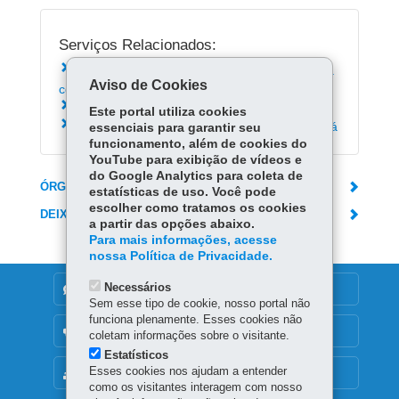
Serviços Relacionados:
Conhecer a política de valorização da pessoa
Aviso de Cookies
com deficiência
Paraná Acessível
Este portal utiliza cookies
Solicitar medicamentos à Farmácia do Paraná
essenciais para garantir seu
funcionamento, além de cookies do
YouTube para exibição de vídeos e
do Google Analytics para coleta de
ÓRGÃO RESPONSÁVEL
estatísticas de uso. Você pode
escolher como tratamos os cookies
DEIXE SUA OPINIÃO
a partir das opções abaixo.
Para mais informações, acesse
nossa Política de Privacidade.
Necessários
DENUNCIE CORRUPÇÃO
Sem esse tipo de cookie, nosso portal não
funciona plenamente. Esses cookies não
OUVIDORIA
coletam informações sobre o visitante.
Estatísticos
Esses cookies nos ajudam a entender
MAPA DO SITE
como os visitantes interagem com nosso