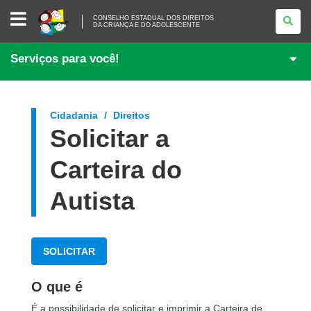
CONSELHO
CONSELHO ESTADUAL DOS DIREITOS
ESTADUAL
DA CRIANÇA E DO ADOLESCENTE
DOS
DIREITOS
DA
Serviços para você!
CRIANÇA
E
DO
ADOLESCENTE
Cidadania
Direitos
Solicitar a
Carteira do
Autista
SOLICITAR
O que é
É a possibilidade de solicitar e imprimir a Carteira de