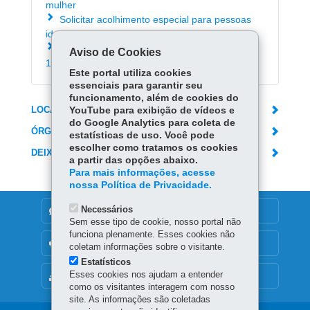
mulher
Solicitar acolhimento especial para pessoas
idosas ou com deficiência
Acionar o Disque Idoso Paraná - 0800-
Aviso de Cookies
1410001
Este portal utiliza cookies
essenciais para garantir seu
funcionamento, além de cookies do
LOCAIS DE ATENDIMENTO
YouTube para exibição de vídeos e
do Google Analytics para coleta de
ÓRGÃO RESPONSÁVEL
estatísticas de uso. Você pode
escolher como tratamos os cookies
DEIXE SUA OPINIÃO
a partir das opções abaixo.
Para mais informações, acesse
nossa Política de Privacidade.
Necessários
DENUNCIE CORRUPÇÃO
Sem esse tipo de cookie, nosso portal não
funciona plenamente. Esses cookies não
OUVIDORIA
coletam informações sobre o visitante.
Estatísticos
Esses cookies nos ajudam a entender
MAPA DO SITE
como os visitantes interagem com nosso
site. As informações são coletadas