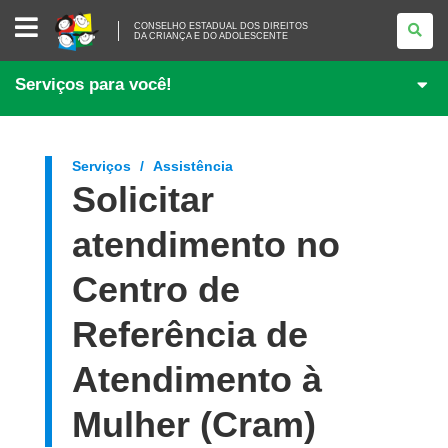
CONSELHO
CONSELHO ESTADUAL DOS DIREITOS
ESTADUAL
DA CRIANÇA E DO ADOLESCENTE
DOS
DIREITOS
DA
Serviços para você!
CRIANÇA
E
DO
ADOLESCENTE
Serviços
Assistência
Solicitar
atendimento no
Centro de
Referência de
Atendimento à
Mulher (Cram)