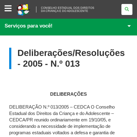
CONSELHO
CONSELHO ESTADUAL DOS DIREITOS
ESTADUAL
DA CRIANÇA E DO ADOLESCENTE
DOS
DIREITOS
DA
Serviços para você!
CRIANÇA
E
DO
ADOLESCENTE
Deliberações/Resoluções
- 2005 - N.º 013
DELIBERAÇÕES
DELIBERAÇÃO N.º 013/2005 – CEDCA O Conselho
Estadual dos Direitos da Criança e do Adolescente –
CEDCA/PR reunido ordinariamente em 19/10/05, e
considerando a necessidade de implementação de
programas estaduais voltados a defesa e garantia de