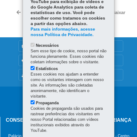
YouTube para exibição de vídeos e
ce
ha
do Google Analytics para coleta de
Tw
bo
ts
Voltar
Início
Imprimir
Baixar
estatísticas de uso. Você pode
itt
ok
Ap
escolher como tratamos os cookies
er
a partir das opções abaixo.
p
Para mais informações, acesse
nossa Política de Privacidade.
Necessários
DENUNCIE CORRUPÇÃO
Sem esse tipo de cookie, nosso portal não
funciona plenamente. Esses cookies não
OUVIDORIA
coletam informações sobre o visitante.
Estatísticos
Esses cookies nos ajudam a entender
MAPA DO SITE
como os visitantes interagem com nosso
site. As informações são coletadas
anonimamente, não identificam o
Navegação
visitante.
Propaganda
principal
Cookies de propaganda são usados para
rastrear preferências dos visitantes em
nosso Portal relacionadas com vídeos
CONSELHO ESTADUAL DOS DIREITOS DA CRIANÇA
institucionais exibidos através do
E DO ADOLESCENTE
YouTube.
Palácio das Araucárias - Rua Jacy Loureiro de Campos, s/n - Centro