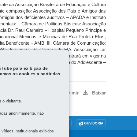
nte da Associação Brasileira de Educação e Cultura
nte composição: Associação dos Pais e Amigos das
igos dos deficientes auditivos – APADA e Instituto
mentais: I. Câmara de Políticas Básicas: Associação
ia Dr. Raul Carneiro – Hospital Pequeno Príncipe e
ucacional Meninos e Meninas de Rua Profeta Elias,
ita Beneficente – AMB; III. Câmara de Comunicação:
ita de Cássia; IV. Câmara do FIA: Associação Lar
rraz. Art. 4º. Esta Deliberação entrará em vigor na
tadual dos Direitos da Criança e do Adolescente –
ouTube para exibição de
tamos os cookies a partir das
Voltar
Início
Imprimir
Baixar
o visitante.
tadas anonimamente, não
O SITE
DENUNCIE CORRUPÇÃO
OUVIDORIA
vídeos institucionais exibidos