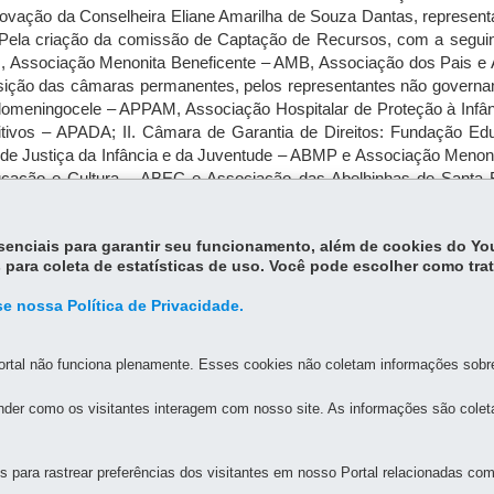
vação da Conselheira Eliane Amarilha de Souza Dantas, representa
 Pela criação da comissão de Captação de Recursos, com a segui
Associação Menonita Beneficente – AMB, Associação dos Pais e Am
osição das câmaras permanentes, pelos representantes não governa
omeningocele – APPAM, Associação Hospitalar de Proteção à Infânc
tivos – APADA; II. Câmara de Garantia de Direitos: Fundação Ed
 de Justiça da Infância e da Juventude – ABMP e Associação Menon
ucação e Cultura – ABEC e Associação das Abelhinhas de Santa R
 Maternidade e à Infância de Curitiba – AFPMI e APAE de Barbosa Fe
 de dezembro de 2003. Roque Zimmermann Presidente do Conselho Es
essenciais para garantir seu funcionamento, além de cookies do Y
 para coleta de estatísticas de uso. Você pode escolher como tra
e nossa Política de Privacidade.
rtal não funciona plenamente. Esses cookies não coletam informações sobre 
der como os visitantes interagem com nosso site. As informações são cole
MAPA D
para rastrear preferências dos visitantes em nosso Portal relacionadas com 