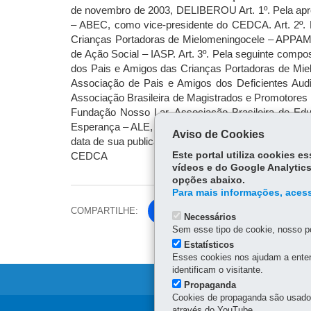
de novembro de 2003, DELIBEROU Art. 1º. Pela apro
– ABEC, como vice-presidente do CEDCA. Art. 2º.
Crianças Portadoras de Mielomeningocele – APPAM, 
de Ação Social – IASP. Art. 3º. Pela seguinte comp
dos Pais e Amigos das Crianças Portadoras de Miel
Associação de Pais e Amigos dos Deficientes Audi
Associação Brasileira de Magistrados e Promotores
Fundação Nosso Lar, Associação Brasileira de Ed
Esperança – ALE, Associação Feminina de Proteção à
Aviso de Cookies
data de sua publicação. PUBLIQUE-SE Curitiba, 01
Este portal utiliza cookies 
CEDCA
vídeos e do Google Analytics
opções abaixo.
Para mais informações, acess
COMPARTILHE:
Fa
Necessários
ce
Sem esse tipo de cookie, nosso po
Tw
bo
Estatísticos
itt
Esses cookies nos ajudam a enten
ok
identificam o visitante.
er
Propaganda
Cookies de propaganda são usados 
através do YouTube.