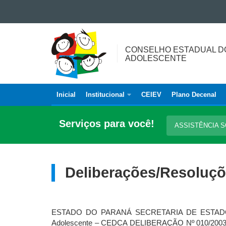
Ir para o conteúdo
CONSELHO
Ir para a navegação
ESTADUAL
Ir para a busca
CONSELHO ESTADUAL DO
DOS
Mapa do site
ADOLESCENTE
DIREITOS
DA
CRIANÇA
Inicial
Institucional
CEIEV
Plano Decenal
Navegação
E
principal
DO
Serviços para você!
ASSISTÊNCIA 
ADOLESCENTE
Deliberações/Resoluçõe
ESTADO DO PARANÁ SECRETARIA DE ESTADO D
Adolescente – CEDCA DELIBERAÇÃO Nº 010/2003 – 